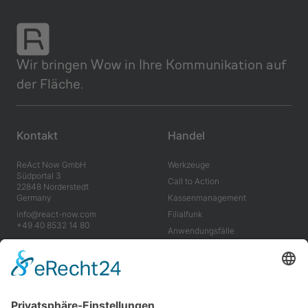
Wir bringen Wow in Ihre Kommunikation auf
der Fläche.
Kontakt
Handel
ReAct Now GmbH
Werkzeuge
Südportal 3
Call to Action
22848 Norderstedt
Germany
Kassenm­anagement
info@react-now.com
Filialfunk
+49 40 8532 14 80
Anwendungs­fälle
Vorteile
Industrie
Unter­nehmen