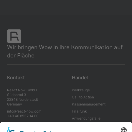
Wir bringen Wow in Ihre Kommunikation auf
der Fläche.
Kontakt
Handel
ReAct Now GmbH
Werkzeuge
Südportal 3
Call to Action
22848 Norderstedt
Germany
Kassenm­anagement
info@react-now.com
Filialfunk
+49 40 8532 14 80
Anwendungs­fälle
Vorteile