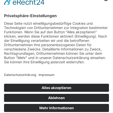
Industrie
Unter­nehmen
Werkzeuge
Über uns
Anwendungsfälle
Karriere
Vorteile
Neuigkeiten
Impressum
AGB
Datenschutzerklärung
Wir sind stolz darauf, klimaneutral zu sein und mit
Planted
für eine grünere Zukunft
zusammenzuarbeiten.