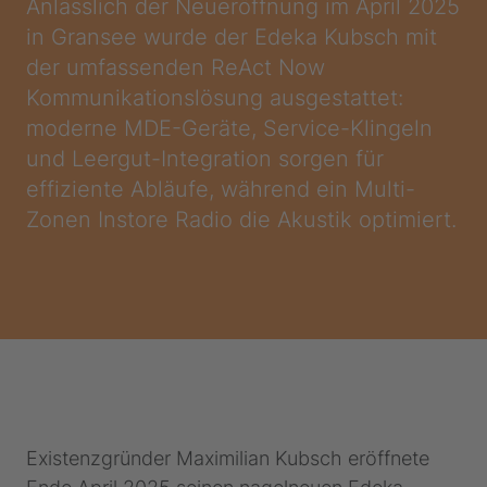
Anlässlich der Neueröffnung im April 2025
in Gransee wurde der Edeka Kubsch mit
der umfassenden ReAct Now
Kommunikationslösung ausgestattet:
moderne MDE-Geräte, Service-Klingeln
und Leergut-Integration sorgen für
effiziente Abläufe, während ein Multi-
Zonen Instore Radio die Akustik optimiert.
Existenzgründer Maximilian Kubsch eröffnete