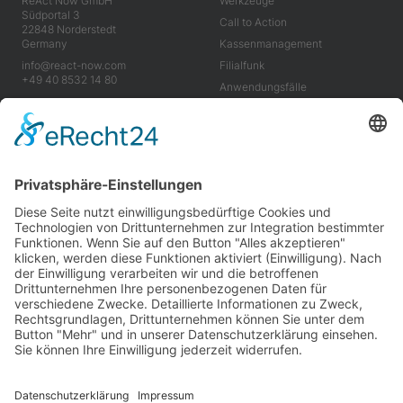
ReAct Now GmbH
Werkzeuge
Südportal 3
Call to Action
22848 Norderstedt
Germany
Kassenm­anagement
info@react-now.com
Filialfunk
+49 40 8532 14 80
Anwendungs­fälle
Vorteile
Industrie
Unter­nehmen
Werkzeuge
Über uns
Anwendungsfälle
Karriere
Vorteile
Neuigkeiten
Impressum
AGB
Datenschutzerklärung
Wir sind stolz darauf, klimaneutral zu sein und mit